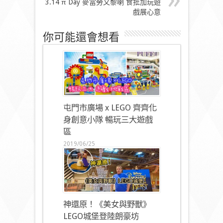
3.14 π Day 麥當勞又黎喇 食批加玩遊
戲展心意
你可能還會想看
屯門市廣場 x LEGO 齊齊化
身創意小隊 暢玩三大遊戲
區
2019/06/25
神還原！《美女與野獸》
LEGO城堡登陸朗豪坊