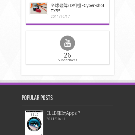
全球最薄3D相機–Cyber-shot
TX55
2011/10/17
26
Subscribers
Popular Posts
ELLE都玩Apps ?
2011/10/11