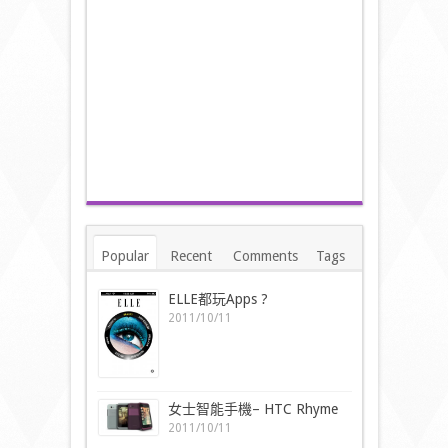
Popular
Recent
Comments
Tags
ELLE都玩Apps ?
2011/10/11
女士智能手機– HTC Rhyme
2011/10/11