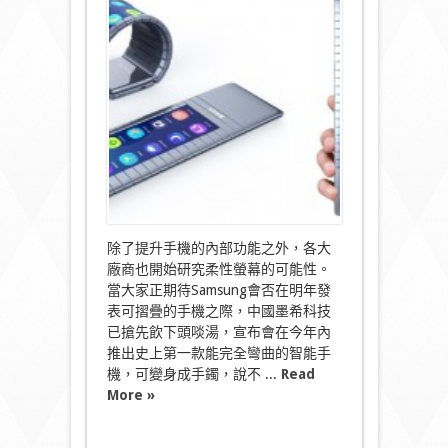
球
首
款
戴
得
上
手
嘅
智
能
手
機！
中
國
搶
除了提升手機的內部功能之外，各大
先
廠商也開始研究柔性螢幕的可能性。
推〉
當大家正期待Samsung會否在明年發
中
表可摺疊的手機之際，中國墨希科技
已搶先飲下頭啖湯，宣布會在今年內
推出史上第一款能完全彎曲的智能手
機，可變身成手鐲，說不 ...
Read
More »