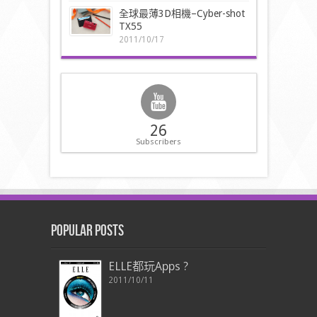
全球最薄3D相機–Cyber-shot
TX55
2011/10/17
26
Subscribers
Popular Posts
ELLE都玩Apps ?
2011/10/11