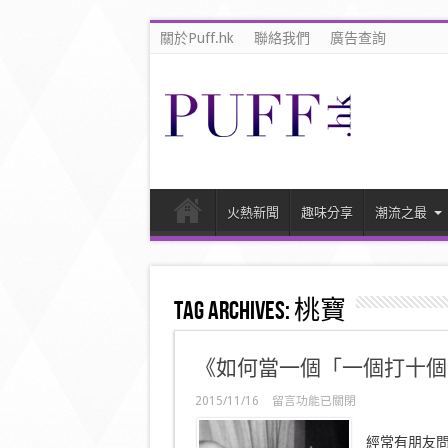
關於Puff.hk
聯絡我們
廣告查詢
火熱新聞
趣味分享
潮流之最
Tag Archives:
桃寶
《如何當一個「一個打十個
在
2015/11/16
留言功能已關閉
〈《如
何
經常有朋友