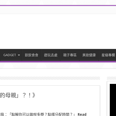
GADGET
飲飲食食
遊玩去處
親子專區
美妝健康
星級專欄
的母親」？！》
問我：「點解你可以做咁多嘢？點樣分配時間？」
Read