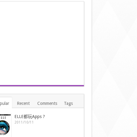
pular
Recent
Comments
Tags
ELLE都玩Apps ?
2011/10/11