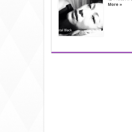
當
More »
一
個
「一
個
打
十
個
的
母
親」？！》〉
中