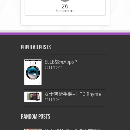
26
Subscribers
Popular Posts
ELLE都玩Apps ?
2011/10/11
女士智能手機– HTC Rhyme
2011/10/11
Random Posts