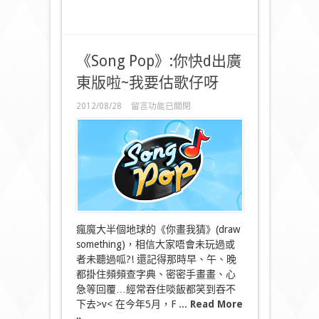
《Song Pop》:你快d出廣
東版啦~我要估歌仔呀
在
2012/08/28
留言功能已關閉
〈《Song
Pop》:
你
快
d
出
廣
東
版
啦
瘋魔大半個地球的《你畫我猜》(draw
~
something)，相信大家唔會未玩過或
我
要
者未聽過呱?! 還記得那時早、午、晚
估
都掛住頻頻查字典、密密手畫畫、心
歌
急等回覆…經常吞住啖飯都笑到吞不
仔
下去>v< 在今年5月，F ...
Read More
呀〉