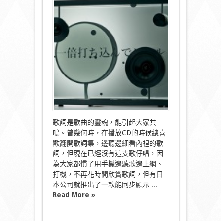
詞
死
跟
音
樂！
字
幕
喇
叭
Lyric
Speaker
邊
聽
邊
睇！〉
歌詞是歌曲的靈魂，能引起大家共
中
鳴。曾幾何時，在播放CD的時候總喜
歡翻開歌詞集，邊聽邊細看內裡的歌
詞，但現在已經沒有這支歌仔唱，因
為大家都慣了用手機邊聽歌邊上網、
打機，不再花時間欣賞歌詞，但有日
本公司就推出了一款能同步顯示 ...
Read More »