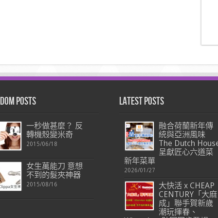
dom Posts
Latest Posts
一秒做甚麼？ 反
融合荷蘭新年傳
轉機殼變米奇
統與亞洲風味
The Dutch Hous
2015/06/18
呈獻匠心六道菜
新年菜單
女生萬能刀 意想
2026/01/27
不到的髮夾神器
2015/08/16
大快活 x CHEAP
CENTURY「大麻
成」聯手賀新歲
潮玩揮春、