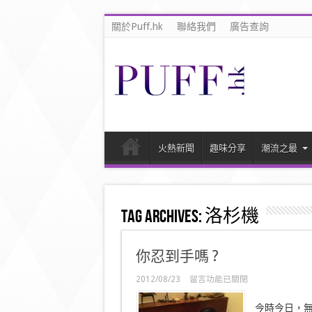
關於Puff.hk
聯絡我們
廣告查詢
火熱新聞
趣味分享
潮流之最
Tag Archives:
洛杉機
你忍到手嗎 ?
在
2012/08/23
留言功能已關閉
〈你
忍
今時今日，