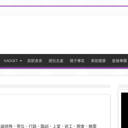
GADGET
飲飲食食
遊玩去處
親子專區
美妝健康
星級專欄
無論排隊、等位、行路、臨訓、上堂、返工、開會、睇電