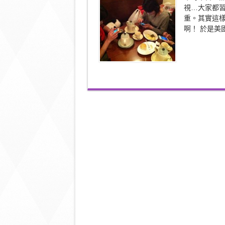
到
視…大家都
手
重。其實這
嗎
?〉
啊！ 於是美國
中