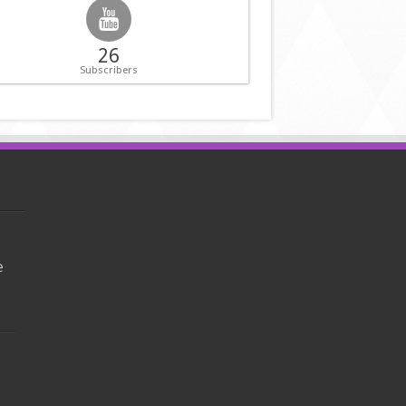
26
Subscribers
e