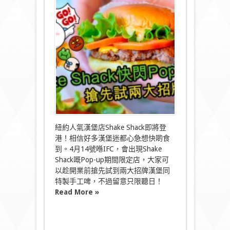
Shack
快
閃
Pop-
up！
搶
先
試
兩
大
招
牌
漢
堡〉
中
紐約人氣漢堡店Shake Shack即將登
港！相信好多漢堡迷都心急想快啲食
到。4月14號喺IFC，會出現Shake
Shack嘅Pop-up期間限定店，大家可
以趁開業前搶先試到兩大招牌漢堡同
特製手工啤，不過留意只限聽日！
Read More »