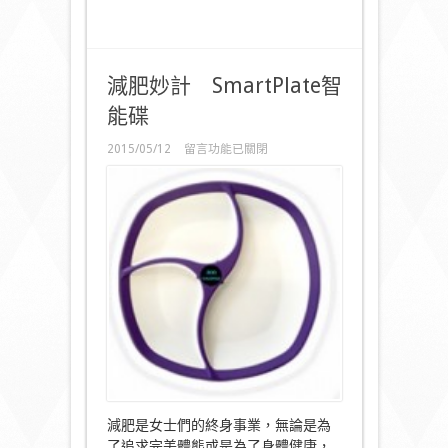
減肥妙計 SmartPlate智
能碟
在
2015/05/12
留言功能已關閉
〈減
肥
妙
計
SmartPlate
智
能
碟〉
中
減肥是女士們的終身事業，無論是為
了追求完美體態或是為了身體健康，