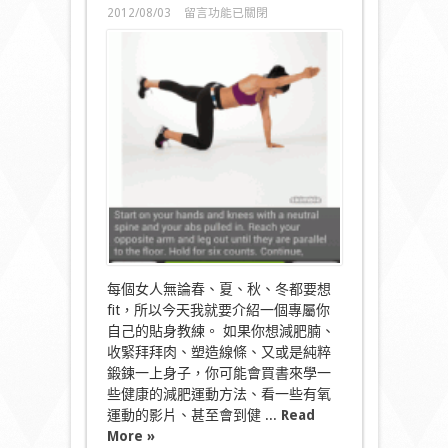
在
2012/08/03
留言功能已關閉
〈這
樣
keep
fit，
才
算
是
專
業
的
和
為
你
度
身
訂
每個女人無論春、夏、秋、冬都要想
造！〉
fit，所以今天我就要介紹一個專屬你
中
自己的貼身教練。 如果你想減肥腩、
收緊拜拜肉、塑造線條、又或是純粹
鍛鍊一上身子，你可能會買書來學一
些健康的減肥運動方法、看一些有氧
運動的影片、甚至會到健 ...
Read
More »