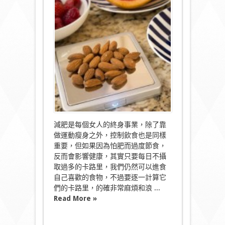
路
里
計
算
智
能
磅
食
幾
多
由
佢
話
事！〉
中
減肥是每個女人的終身事業，除了靠
做運動瘦身之外，控制飲食也是同樣
重要，但如果因為怕肥而過度節食，
反而會影響健康，其實只要每日不攝
取過多的卡路里，我們仍然可以進食
自己喜歡的食物，不過要逐一計算它
們的卡路里，的確非常麻煩和浪 ...
Read More »