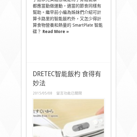
都應當勤做運動，適當的節食同樣有
幫助。繼早前小編為姊妹們介紹可計
算卡路里的智能飯杓外，又怎少得計
算食物營養和熱量的 SmartPlate 智能
碟？
Read More »
DRETEC智能飯杓 食得有
妙法
在
2015/05/08
留言功能已關閉
〈DRETEC
智
能
飯
杓
食
得
有