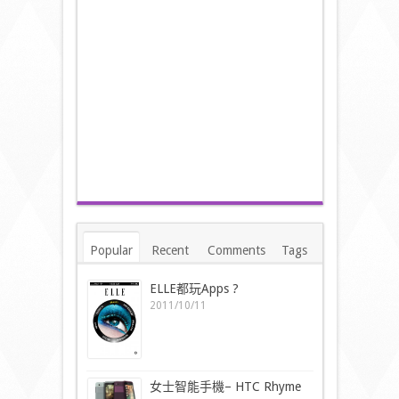
Popular
Recent
Comments
Tags
ELLE都玩Apps ?
2011/10/11
女士智能手機– HTC Rhyme