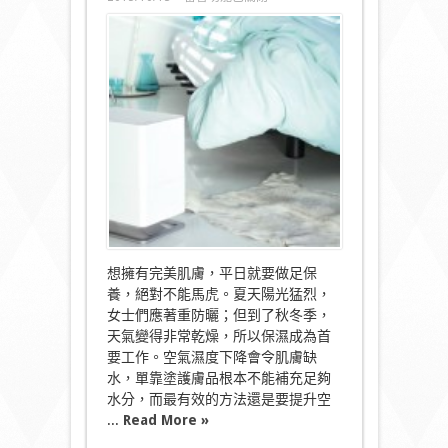
〈Stadler
Form
Oskar
little
加
濕
器
散
發
香
氣
秋
冬
必
備〉
中
想擁有完美肌膚，平日就要做足保
養，絕對不能馬虎。夏天陽光猛烈，
女士們應著重防曬；但到了秋冬季，
天氣變得非常乾燥，所以保濕成為首
要工作。空氣濕度下降會令肌膚缺
水，單靠塗護膚品根本不能補充足夠
水分，而最有效的方法還是要提升空
...
Read More »