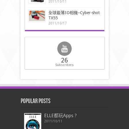
2011/10/11
全球最薄3D相機–Cyber-shot
TX55
2011/10/17
26
Subscribers
Popular Posts
ELLE都玩Apps ?
2011/10/11