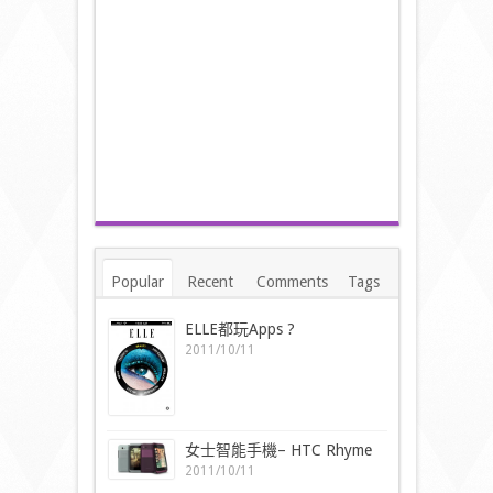
Popular
Recent
Comments
Tags
ELLE都玩Apps ?
2011/10/11
女士智能手機– HTC Rhyme
2011/10/11