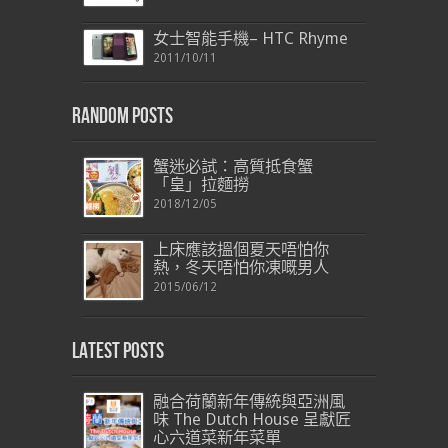
女士智能手機– HTC Rhyme
2011/10/11
Random Posts
蟹迷必試：高質抵食蟹
「皇」拉麵撈
2018/12/05
上床應該搵個夏天唔怕你
熱，冬天唔怕你凍嘅男人
2015/06/12
Latest Posts
融合荷蘭新年傳統與亞洲風
味 The Dutch House 呈獻匠
心六道菜新年菜單