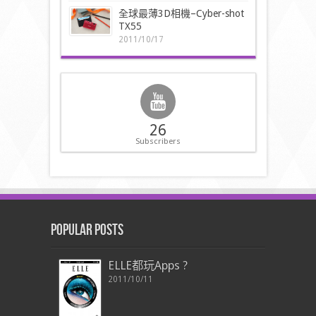
全球最薄3D相機–Cyber-shot
TX55
2011/10/17
26
Subscribers
Popular Posts
ELLE都玩Apps ?
2011/10/11