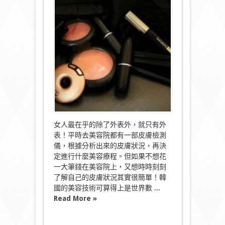
小
時
私
人
美
容
顧
問
The「WAY」
of
Beauty〉
中
女人最在乎的除了外表外，就只有外
表！平時去美容院都有一部皮膚檢測
儀，根據分析出來的皮膚狀況，再決
定進行什麼美容療程。但如果不想花
一大筆錢在美容院上，又想時時刻刻
了解自己的皮膚狀況其實很簡單！韓
國的美容技術可算得上是世界數 ...
Read More »