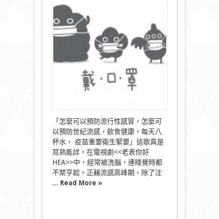
懼
流
感
點
變
還
是
愈
難
愈
愛〉
中
「怎麼可以預防流行性感冒，怎麼可
以預防世紀流感，飲食健康，每天八
杯水， 疫苗重要衛生緊要」這歌真是
耳熟能詳，在電視劇<<老表你好
HEA>>中，經常被洗腦，連睡覺時都
不禁亨起。正藉流感高峰期，除了注
...
Read More »