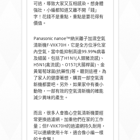
可逃，導致大家又互相感染。想身體
強壯，小編都知道又離不開「錢」
字！花錢不是重點，重點是要花得有
價值。
Panasonic nanoe™納米離子加濕空氣
清新機F-VXK70H，它是全方位淨化室
內空氣，當中能抑制高達99.99%病毒
及細菌，包括了H1N1(人類豬流感)、
H5N1(禽流感)、O157(大腸桿菌)、金
黃葡萄球菌(抗藥性)等。聽到這裡，為
了家人的健康著想，購買一部空氣清
新機都要吧。另外，如果家中有養小
動物，一部有效的空氣清新機的確能
減少異味的產生。
而且，很多人會擔心空氣清新機要經
常更換過濾網，加重他們在家的工作
量；但F-VXK70H的過濾網持久耐用，
可以連續使用十年，適合像小編一樣
的大食懶！