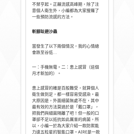
不禁亨起。正藉流感高峰期，除了注
意個人衛生外，小編都為大家搜羅了
一些預防流感的方法。
斬腳趾避沙蟲
當發生了以下兩個情況，我的心情總
會跌至谷低…
一：手機無電。二：患上感冒（這個
月才新加的）。
患上感冒的確是百般難受，就算個人
衛生做到足，都一樣容易受感染。最
大原因是，外面細菌無處不在，其中
最有效的方法莫過於是「戴口罩」，
把我們與細菌隔離了吧！但一般的口
罩卻不足以抵抗如此厲害的病菌，所
以，小編一於為大家介紹一款防禦能
力達五粒星的智能口罩。AIRE是一款