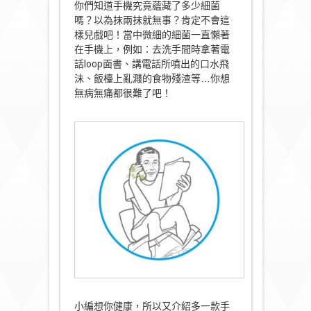
你們知道手機究竟蘊藏了多少細菌
嗎？以為抹兩抹就無事？肯定不會這
樣兒戲吧！當中微細的細菌一直懶著
在手機上，例如：去洗手間時拿著電
話loop面書、講電話所噴出的口水飛
沬、飯檯上亂濺的食物殘渣等…你想
無病無痛都很難了吧！
小編想你健康，所以又介紹多一款手