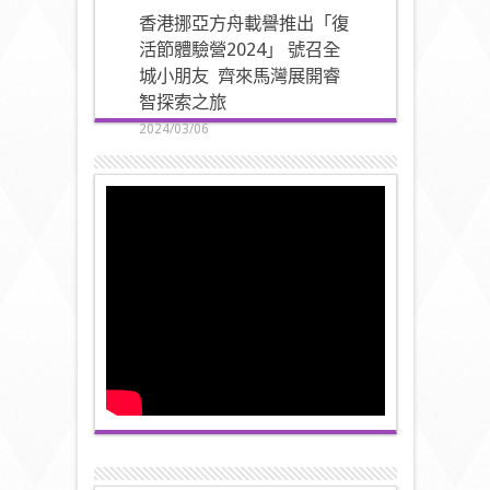
香港挪亞方舟載譽推出「復
活節體驗營2024」 號召全
城小朋友 齊來馬灣展開睿
智探索之旅
2024/03/06