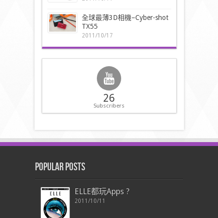
全球最薄3D相機–Cyber-shot
TX55
2011/10/17
26
Subscribers
Popular Posts
ELLE都玩Apps ?
2011/10/11