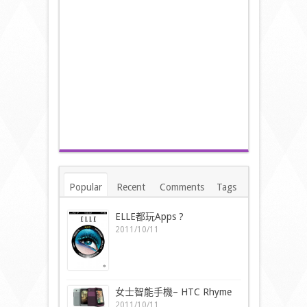
Popular
Recent
Comments
Tags
ELLE都玩Apps ?
2011/10/11
女士智能手機– HTC Rhyme
2011/10/11