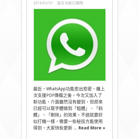
在
2016/03/31
留言功能已關閉
〈WhatsApp
靜
雞
雞
出
新
功
能
玩
齊
粗
體
斜
體
刪
除
最近，WhatsApp功能愈出愈密，繼上
線〉
次支援PDF傳檔之後，今次又加入了
中
新功能，介面雖然沒有變到，但原來
已經可以幫字體做到「粗體」、「斜
體」、「刪除」的效果，不過就要好
似打機一樣，需要一些秘技方能使用
得到，大家快些更新 ...
Read More »