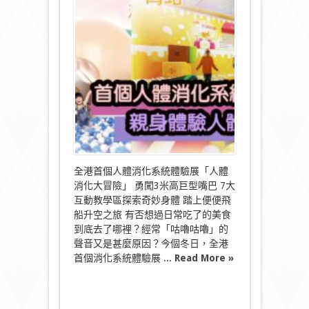
港
首
個
人
體
消
化
系
統
體
驗
展
「人
體
消
全港首個人體消化系統體驗展「人體
化
消化大冒險」 勇闖3米高巨型嘴巴 7大
大
互動教學區探索奇妙身體 踏上便便飛
冒
船升空之旅 有否想過日常吃了的美食
險」〉
中
到底去了哪裡？經常「咕嚕咕嚕」的
聲音又是甚麼原因？今個冬日，全港
首個消化系統體驗展 ...
Read More »