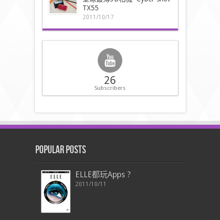
TX55
2011/10/17
26
Subscribers
Popular Posts
ELLE都玩Apps ?
2011/10/11