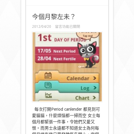
今個月黎左未？
在
2012/04/20
留言功能已關閉
〈今
個
月
黎
左
未？〉
中
每次打開Period canlender 都見到可
愛貓貓，什麼煩惱都一掃而空 女士每
個月都緊張一件事，令她們又愛又
恨。而男士永遠都不知道女士為何每