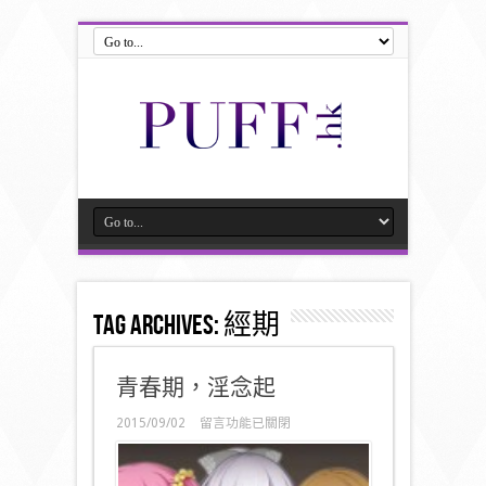
Tag Archives:
經期
青春期，淫念起
在
2015/09/02
留言功能已關閉
〈青
春
期，