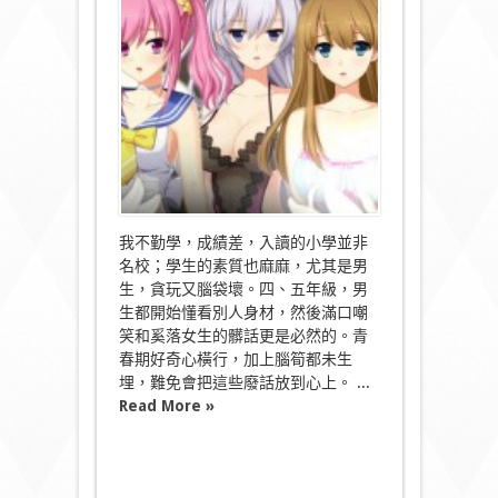
淫
念
起〉
中
我不勤學，成績差，入讀的小學並非
名校；學生的素質也麻麻，尤其是男
生，貪玩又腦袋壞。四、五年級，男
生都開始懂看別人身材，然後滿口嘲
笑和奚落女生的髒話更是必然的。青
春期好奇心橫行，加上腦筍都未生
埋，難免會把這些廢話放到心上。 ...
Read More »