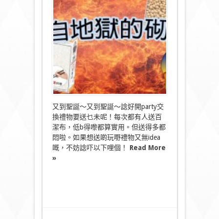
獄
的
puzzle！〉
中
又到聖誕～又到聖誕～諗好開party交
換禮物要送乜未呢！每次都有人送百
潔布，低b得嚟都算實用。但送得多都
悶啦。如果想送啲玩嘢禮物又無idea
嘅，不妨諗吓以下哩個！
Read More
»