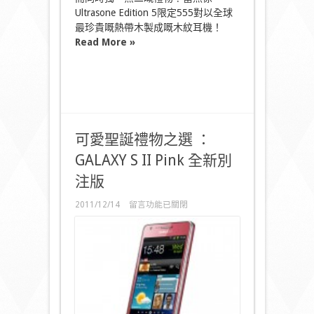
Ultrasone Edition 5限定555對以全球
最珍貴嘅熱帶木製成嘅木紋耳機！
Read More »
可愛聖誕禮物之選 ：
GALAXY S II Pink 全新別
注版
在
2011/12/14
留言功能已關閉
〈可
愛
聖
誕
禮
物
之
選
：