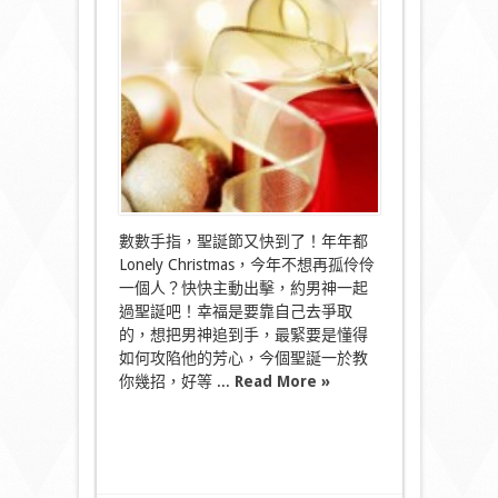
心
計！
教
你
如
何
倒
追
男
神！〉
中
數數手指，聖誕節又快到了！年年都
Lonely Christmas，今年不想再孤伶伶
一個人？快快主動出擊，約男神一起
過聖誕吧！幸福是要靠自己去爭取
的，想把男神追到手，最緊要是懂得
如何攻陷他的芳心，今個聖誕一於教
你幾招，好等 ...
Read More »