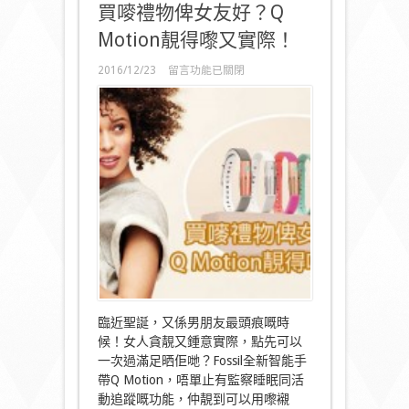
買嘜禮物俾女友好？Q
Motion靚得嚟又實際！
在
2016/12/23
留言功能已關閉
〈買
嘜
禮
物
俾
女
友
好？
Q
Motion
靚
得
嚟
又
實
際！〉
臨近聖誕，又係男朋友最頭痕嘅時
中
候！女人貪靚又鍾意實際，點先可以
一次過滿足晒佢哋？Fossil全新智能手
帶Q Motion，唔單止有監察睡眠同活
動追蹤嘅功能，仲靚到可以用嚟襯