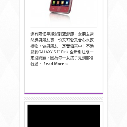
GALAXY
S
II
Pink
全
新
別
還有兩個星期就到聖誕節，女朋友當
注
版〉
然想男朋友買一份又可愛又合心水既
中
禮物，做男朋友一定苦惱當中！不過
見到GALAXY S II Pink 全新別注版一
定沒問題，因為每一女孩子見到都會
著迷。
Read More »