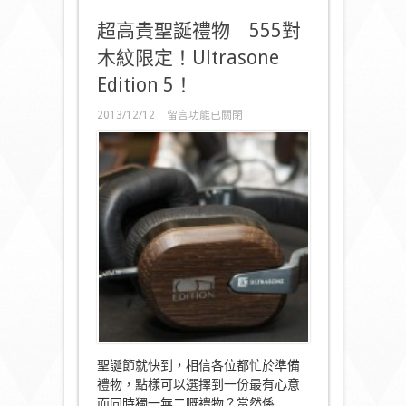
超高貴聖誕禮物 555對
木紋限定！Ultrasone
Edition 5！
在
2013/12/12
留言功能已關閉
〈超
高
貴
聖
誕
禮
物
555
對
木
紋
限
定！
Ultrasone
Edition
5！〉
聖誕節就快到，相信各位都忙於準備
中
禮物，點樣可以選擇到一份最有心意
而同時獨一無二嘅禮物？當然係