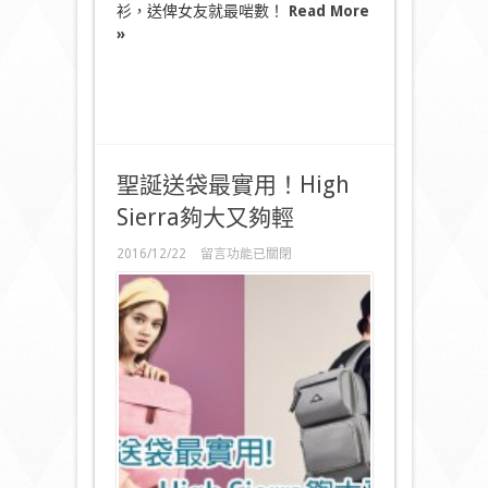
衫，送俾女友就最啱數！
Read More
»
聖誕送袋最實用！High
Sierra夠大又夠輕
在
2016/12/22
留言功能已關閉
〈聖
誕
送
袋
最
實
用！
High
Sierra
夠
大
又
夠