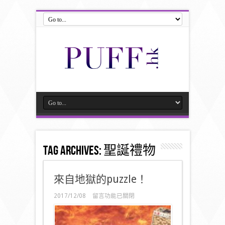
Tag Archives:
聖誕禮物
來自地獄的puzzle！
在
2017/12/08
留言功能已關閉
〈來
自
地