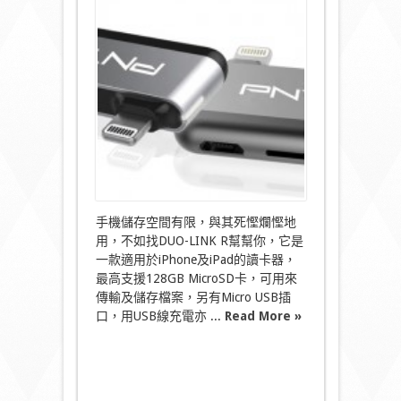
Apple
專
用
讀
卡
器
iPhone
容
量
更
見
使！〉
中
手機儲存空間有限，與其死慳爛慳地
用，不如找DUO-LINK R幫幫你，它是
一款適用於iPhone及iPad的讀卡器，
最高支援128GB MicroSD卡，可用來
傳輸及儲存檔案，另有Micro USB插
口，用USB線充電亦 ...
Read More »