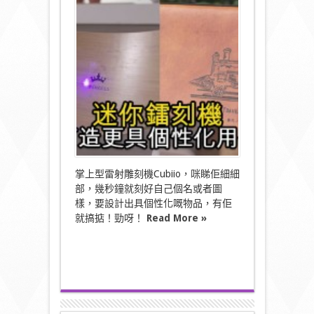
迷
你
鐳
刻
機！
打
造
更
具
個
性
化
用
品〉
中
掌上型雷射雕刻機Cubiio，咪睇佢細細
部，幾秒鐘就刻好自己個名或者圖
樣，要設計出具個性化嘅物品，有佢
就搞掂！勁呀！
Read More »