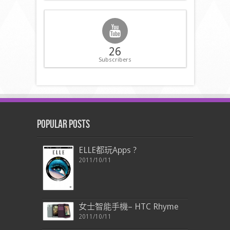
26
Subscribers
Popular Posts
ELLE都玩Apps ?
2011/10/11
女士智能手機– HTC Rhyme
2011/10/11