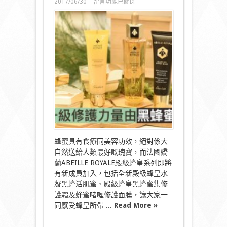
在
2017/06/30
留言功能已關閉
〈嬌
蘭
升
級
修
護
力
量
由
黑
蜂
蜜
帶
領〉
中
蜂蜜具有食療同美容功效，絕對係大
自然送給人類最好嘅瑰寶，而法國嬌
蘭ABEILLE ROYALE殿級蜂皇系列即將
有新成員加入，包括全新殿級蜂皇水
凝黑蜂活肌蜜、殿級蜂皇黑蜂蜜集修
護霜及蜂蜜啫喱修護面膜，讓大家一
同感受蜂皇所帶 ...
Read More »