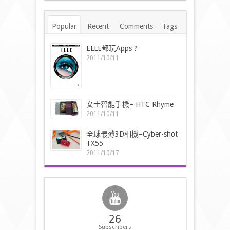
Popular
Recent
Comments
Tags
ELLE都玩Apps ?
2011/10/11
女士智能手機– HTC Rhyme
2011/10/11
全球最薄3D相機–Cyber-shot
TX55
2011/10/17
26
Subscribers