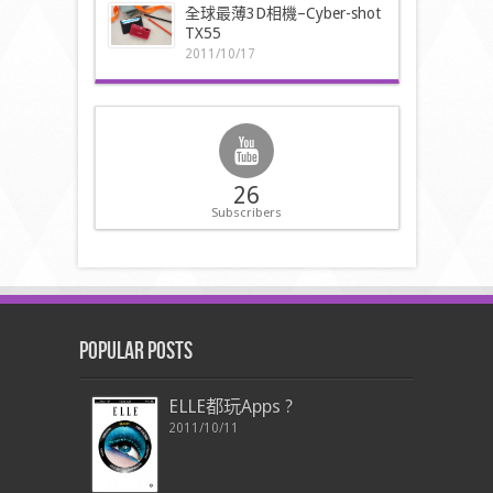
全球最薄3D相機–Cyber-shot
TX55
2011/10/17
26
Subscribers
Popular Posts
ELLE都玩Apps ?
2011/10/11