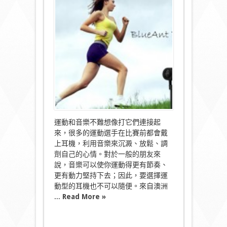
越
洋
過
江
龍
BlueAnt
Pump
Mini
運
動
耳
機〉
中
運動和音樂不難想像打它們連接起
來，很多的運動選手在比賽前都會戴
上耳機，利用音樂來沉澱、放鬆、調
劑自己的心情。對於一般的朋友來
說，音樂可以使你運動得更有節奏、
更有動力堅持下去；因此，要選擇運
動型的耳機也不可以隨便。來自澳洲
...
Read More »