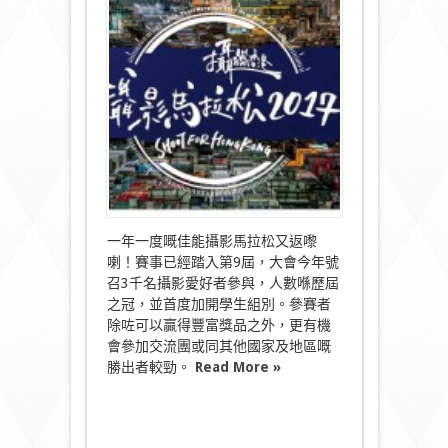
攝
影
馬
拉
松
2017
現
正
接
受
報
名〉
中
一年一度嘅佳能攝影馬拉松又返嚟
喇！賽事已經踏入第9屆，大會今年號
召3千名攝影愛好者參與，人數喺歷屆
之冠，並首度加開學生組別。參賽者
除咗可以贏得豐富獎品之外，更有機
會參加交流團或同其他國家及地區嘅
勝出者較勁。
Read More »