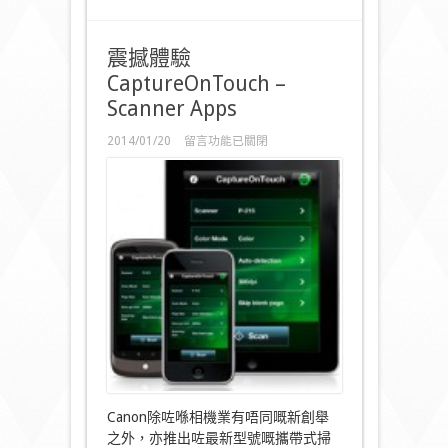
震撼體驗
CaptureOnTouch –
Scanner Apps
在
2014/01/20
留言功能已關閉
〈震
撼
體
驗
CaptureOnTouch
–
Scanner
Apps〉
中
Canon除咗喺相機業有唔同嘅新創舉
之外，亦推出咗最新型號嘅攜帶式掃