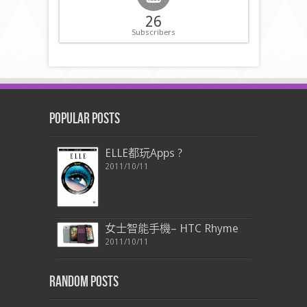
26
Subscribers
Popular Posts
ELLE都玩Apps ?
2011/10/11
女士智能手機– HTC Rhyme
2011/10/11
Random Posts