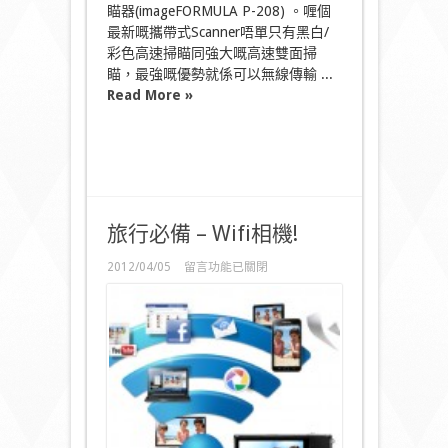
瞄器(imageFORMULA P-208) 。喱個
最新嘅攜帶式Scanner唔單只有黑白/
彩色高速掃瞄同強大嘅高速雙面掃
瞄，最強嘅優勢就係可以無線傳輸 ...
Read More »
旅行必備 – Wifi相機!
在
2012/04/05
留言功能已關閉
〈旅
行
必
備
–
Wifi
相
機!〉
中