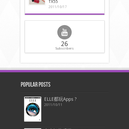
TX55
2011/10/17
26
Subscribers
Popular Posts
ELLE都玩Apps ?
2011/10/11