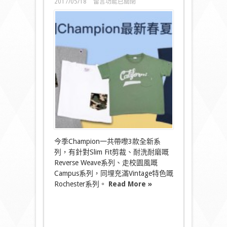
在
2017/05/18
留言功能已關閉
〈Champion
2017
春
夏
系
列
大
檢
閱〉
中
今季Champion一共帶嚟3款全新系
列，有針對Slim Fit剪裁、耐洗耐磨嘅
Reverse Weave系列、走校園風嘅
Campus系列，同埋充滿Vintage特色嘅
Rochester系列。
Read More »