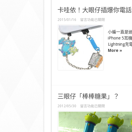
卡哇依！大眼仔插爆你電話
在
2015/01/16
留言功能已關閉
〈卡
哇
小編一直是
依！
iPhone 
大
Lightnin
眼
仔
More »
插
爆
你
電
話〉
中
三眼仔「棒棒糖果」？
在
2012/05/30
留言功能已關閉
〈三
眼
仔
「棒
棒