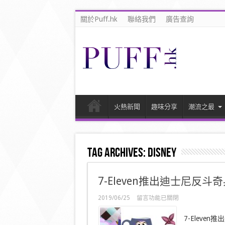
關於Puff.hk
聯絡我們
廣告查詢
火熱新聞
趣味分享
潮流之最
Tag Archives:
Disney
7-Eleven推出迪士尼反
在
2019/06/25
留言功能已關閉
〈7-
Eleven
7-Elev
推