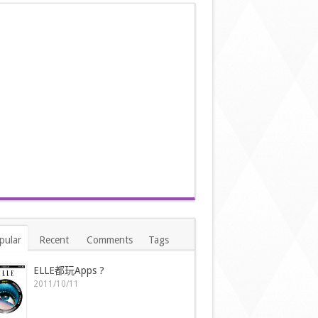
pular
Recent
Comments
Tags
ELLE都玩Apps ?
2011/10/11