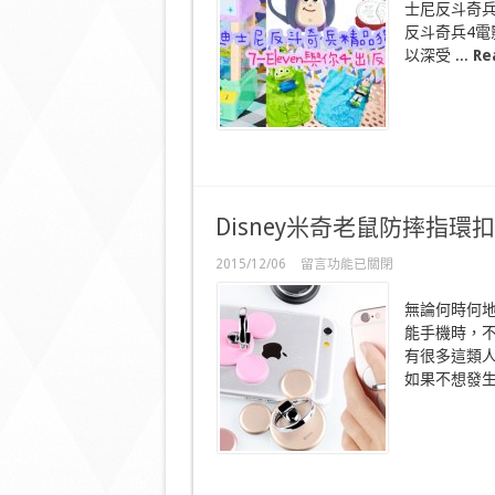
士尼反斗奇兵
出
迪
反斗奇兵4電
士
以深受 ...
Re
尼
反
斗
奇
兵
精
品
獨
家
Disney米奇老鼠防摔指環
登
場
在
2015/12/06
留言功能已關閉
與
〈Disney
你
米
4
無論何時何
奇
出
能手機時，
老
反
有很多這類
鼠
斗〉
防
如果不想發生
中
摔
指
環
扣
任
何