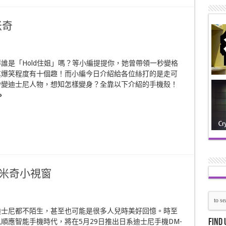
米奇
誰是「Hold住姐」嗎？等小編提提你，她曾帶領一秒變格
其爆笑程度有十個趣！而小編今日介紹給各位絲打的是走可
秒變迪士尼人物，想知怎樣變身？全靠以下介紹的手機殼！
»
耳米奇小視窗
迪士尼都不陌生，甚至也可能是很多人兒時美好回憶。時至
Find 
順應智能手機時代，將在5月29日推出日系迪士尼手機DM-