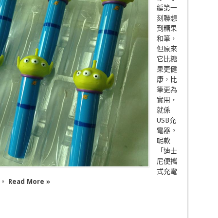
編第一
刻聯想
到糖果
和筆，
但原來
它比糖
果更健
康，比
筆更為
實用，
就係
USB充
電器。
呢款
「迪士
尼便攜
式充電
品。
Read More »