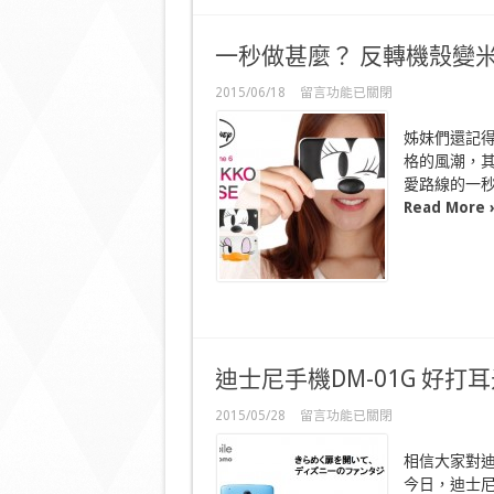
時
候
一秒做甚麼？ 反轉機殼變
都
機
不
在
2015/06/18
留言功能已關閉
離
〈一
手〉
秒
姊妹們還記得
中
做
格的風潮，
甚
愛路線的一
麼？
反
Read More 
轉
機
殼
變
米
奇〉
中
迪士尼手機DM-01G 好打
在
2015/05/28
留言功能已關閉
〈迪
士
相信大家對
尼
今日，迪士尼
手