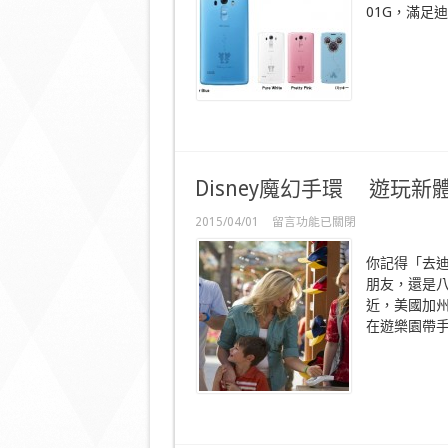
01G，滿足
機
DM-
01G
好
打
耳
米
奇
小
視
窗〉
Disney魔幻手環 遊玩新
中
在
2015/04/01
留言功能已關閉
〈Disney
魔
你記得「去
幻
朋友，還是
手
近，美國加州的
環
在遊樂園帶手環
遊
玩
新
體
驗〉
中