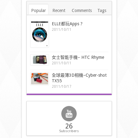
Popular
Recent
Comments
Tags
ELLE都玩Apps ?
2011/10/11
女士智能手機– HTC Rhyme
2011/10/11
全球最薄3D相機–Cyber-shot
TX55
2011/10/17
26
Subscribers