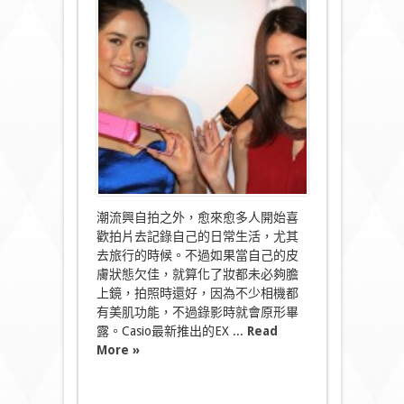
拍
神
器
EX-
TR70
拍
片
唔
怕
原
形
畢
露！〉
中
潮流興自拍之外，愈來愈多人開始喜
歡拍片去記錄自己的日常生活，尤其
去旅行的時候。不過如果當自己的皮
膚狀態欠佳，就算化了妝都未必夠膽
上鏡，拍照時還好，因為不少相機都
有美肌功能，不過錄影時就會原形畢
露。Casio最新推出的EX ...
Read
More »