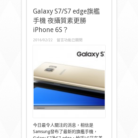
Galaxy S7/S7 edge旗艦
手機 夜攝質素更勝
iPhone 6S？
在
2016/02/22
留言功能已關閉
〈Galaxy
S7/S7
edge
旗
艦
手
機
夜
攝
質
素
更
勝
iPhone
6S？〉
中
今日最令人關注的消息，相信是
Samsung發布了最新的旗艦手機，