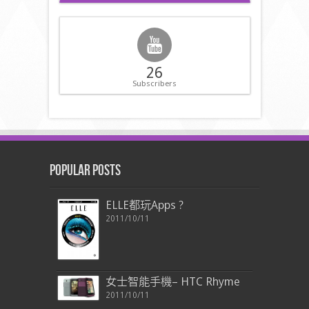
26
Subscribers
Popular Posts
ELLE都玩Apps ?
2011/10/11
女士智能手機– HTC Rhyme
2011/10/11