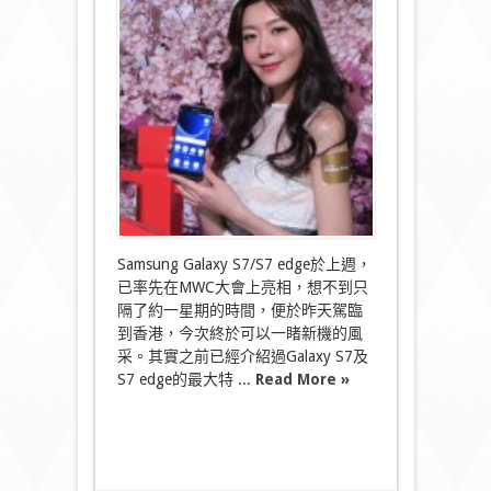
edge
終
駕
臨
香
港
3
月
11
號
正
式
開
賣〉
Samsung Galaxy S7/S7 edge於上週，
中
已率先在MWC大會上亮相，想不到只
隔了約一星期的時間，便於昨天駕臨
到香港，今次終於可以一睹新機的風
采。其實之前已經介紹過Galaxy S7及
S7 edge的最大特 ...
Read More »