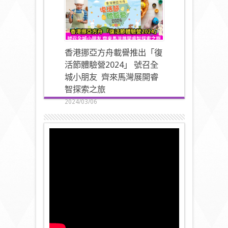
香港挪亞方舟載譽推出「復
活節體驗營2024」 號召全
城小朋友 齊來馬灣展開睿
智探索之旅
2024/03/06