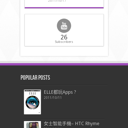
2011/10/17
26
Subscribers
Popular Posts
ELLE都玩Apps ?
2011/10/11
女士智能手機– HTC Rhyme