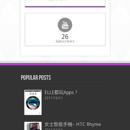
26
Subscribers
Popular Posts
ELLE都玩Apps ?
2011/10/11
女士智能手機– HTC Rhyme