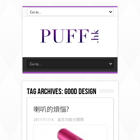
Tag Archives:
GOOD DESIGN
喇叭的煩惱?
在
2011/11/14
留言功能已關閉
〈喇
叭
的