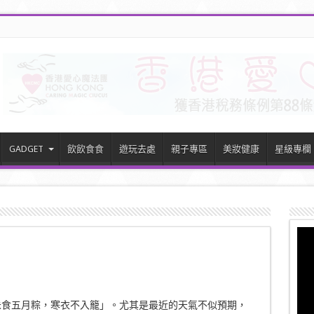
GADGET
飲飲食食
遊玩去處
親子專區
美妝健康
星級專欄
？
未食五月粽，寒衣不入籠」。尤其是最近的天氣不似預期，