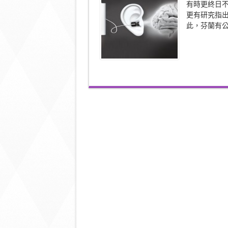
有時更終日
法
更有研究指
耳
機
此，芬蘭有公
你
俾
幾
個
趣？〉
中