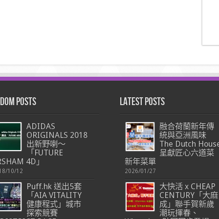
dom Posts
Latest Posts
ADIDAS
融合荷蘭新年傳
ORIGINALS 2018
統與亞洲風味
出新野喇～
The Dutch Hous
「FUTURE
呈獻匠心六道菜
RSHAM 4D」
新年菜單
18/10/12
2026/01/27
Puff.hk 送出5套
大快活 x CHEAP
「AIA VITALITY
CENTURY「大麻
健康程式」城市
成」聯手賀新歲
探索競賽
潮玩揮春、