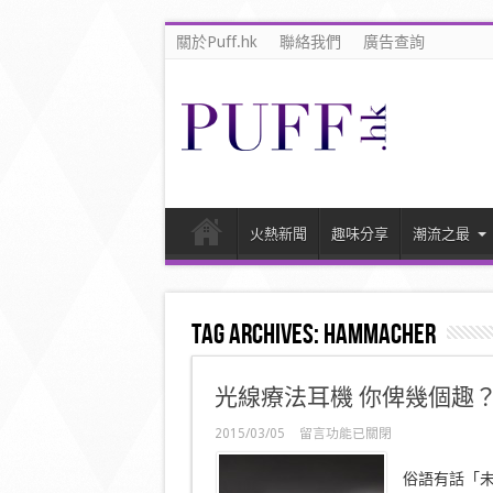
關於Puff.hk
聯絡我們
廣告查詢
火熱新聞
趣味分享
潮流之最
Tag Archives:
hammacher
光線療法耳機 你俾幾個趣
在
2015/03/05
留言功能已關閉
〈光
線
俗語有話「
療