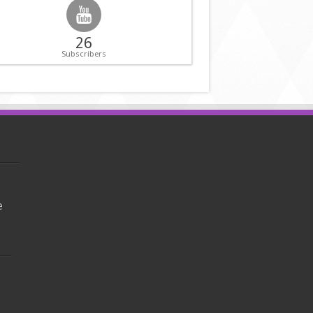
26
Subscribers
e