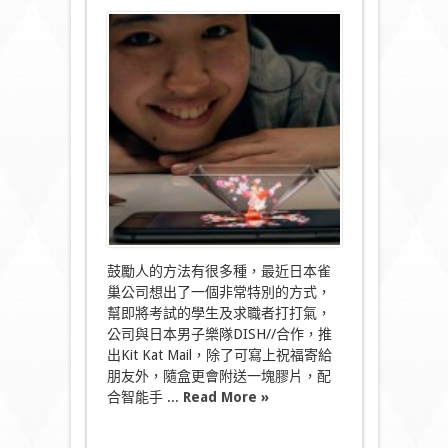
〈日
本
限
定
款
Kit
Kat
Mail
3D
偶
像
明
星
為
你
打
鼓勵人的方法有很多種，最近日本雀
打
氣！〉
巢公司想出了一個非常特別的方式，
中
幫即將考試的學生及求職者打打氣，
公司與日本男子樂隊DISH//合作，推
出Kit Kat Mail，除了可寫上祝福寄給
朋友外，隨盒更會附送一塊膠片，配
合智能手 ...
Read More »