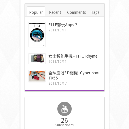
Popular
Recent
Comments
Tags
ELLE都玩Apps ?
2011/10/11
女士智能手機– HTC Rhyme
2011/10/11
全球最薄3D相機–Cyber-shot
TX55
2011/10/17
26
Subscribers