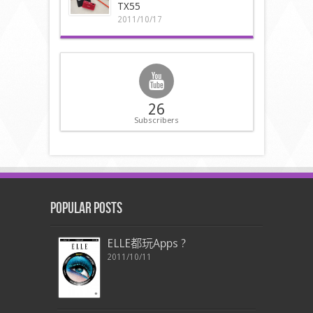
TX55
2011/10/17
26
Subscribers
Popular Posts
ELLE都玩Apps ?
2011/10/11