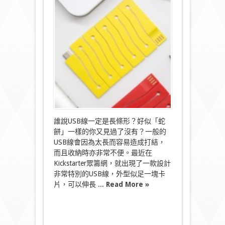
餅
形
充
電
線
伸
縮
自
如
唔
驚
打
結〉
中
誰說USB線一定是長條形？好似「蛇
餅」一樣的你又見過了沒有？一般的
USB線會因為太長而容易造成打結，
而且收納時亦非常不便。最近在
Kickstarter眾籌網，就出現了一款設計
非常特別的USB線，外型似足一塊卡
片，可以伸長 ...
Read More »