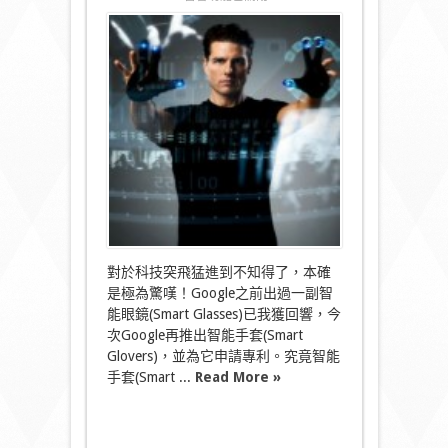
〈就
快
連
打
字
都
唔
洗
用
Keyboard
嚕
~〉
中
對於科技突飛猛進到不知得了，本確
是極為驚嘆！Google之前出過一副智
能眼鏡(Smart Glasses)已我獲回響，今
次Google再推出智能手套(Smart
Glovers)，並為它申請專利。究竟智能
手套(Smart ...
Read More »