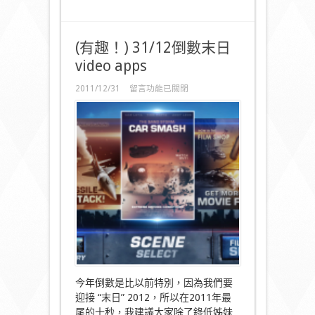
(有趣！) 31/12倒數末日
video apps
在
2011/12/31
留言功能已關閉
〈(有
趣！)
31/12
倒
數
末
日
video
apps〉
中
今年倒數是比以前特別，因為我們要
迎接 “末日” 2012，所以在2011年最
尾的十秒，我建議大家除了錄低姊妹