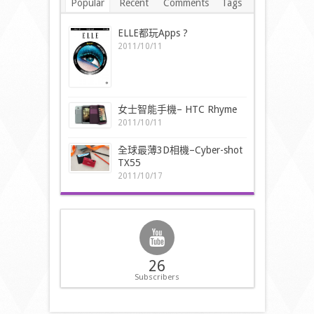
Popular
Recent
Comments
Tags
ELLE都玩Apps ?
2011/10/11
女士智能手機– HTC Rhyme
2011/10/11
全球最薄3D相機–Cyber-shot
TX55
2011/10/17
26
Subscribers