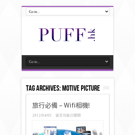
Tag Archives:
motive picture
旅行必備 – Wifi相機!
在
2012/04/05
留言功能已關閉
〈旅
行
必