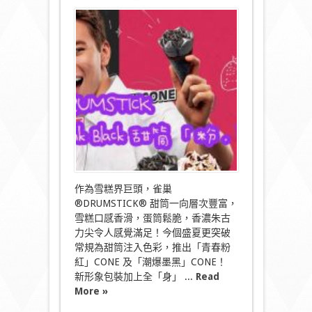
〈雀
巢
DRUMSTICK
全
新
Pink
Black
甜
筒
「粉．
墨」
登
場〉
中
作為雪糕界巨頭，雀巢
®DRUMSTICK® 甜筒一向層次豐富，
雪糕口感香滑，蛋筒鬆脆，香濃朱古
力尖令人感覺滿足！今個盛夏更突破
常規為甜筒注入色彩，推出「青春粉
紅」CONE 及「潮爆墨黑」CONE！
新形象包裝加上全「身」 ...
Read
More »