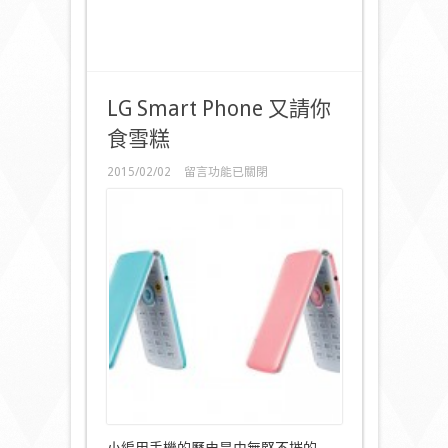
LG Smart Phone 又請你
食雪糕
在
2015/02/02
留言功能已關閉
〈LG
Smart
Phone
又
請
你
食
雪
糕〉
中