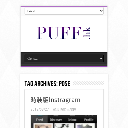
Tag Archives:
Pose
時裝版Instragram
在
2012/03/27
留言功能已關閉
〈時
裝
版