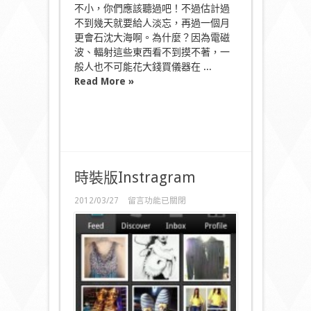
不小，你們應該聽過吧！不過估計過
不到幾天就要給人淡忘，再過一個月
更會石沈大海啊。為什麼？因為電磁
波、輻射這些東西看不到摸不著，一
般人也不可能花大錢買儀器在 ...
Read More »
時裝版Instragram
在
2012/03/27
留言功能已關閉
〈時
裝
版
Instragram〉
中