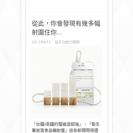
從此，你會發現有幾多幅
射圍住你…
在
2012/08/15
留言功能已關閉
〈從
此，
你
會
發
現
有
幾
多
幅
射
圍
住
你…〉
中
「台鐵/高鐵的電磁波超強」、「衛生
署放寬食品輻射量」這些新聞鬧得還