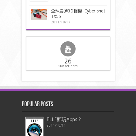
全球最薄3D相機–Cyber-shot
TX55
2011/10/17
26
Subscribers
Popular Posts
ELLE都玩Apps ?
2011/10/11