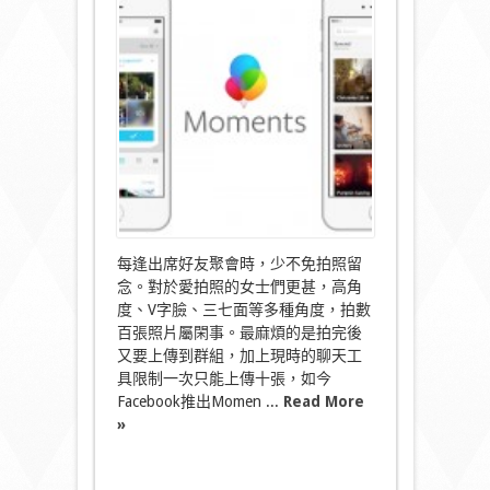
你
分
享
呢
個
「Moments」〉
中
每逢出席好友聚會時，少不免拍照留
念。對於愛拍照的女士們更甚，高角
度、V字臉、三七面等多種角度，拍數
百張照片屬閑事。最麻煩的是拍完後
又要上傳到群組，加上現時的聊天工
具限制一次只能上傳十張，如今
Facebook推出Momen ...
Read More
»