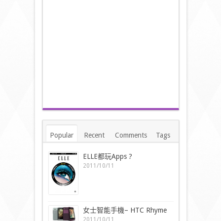
Popular
Recent
Comments
Tags
ELLE都玩Apps ?
2011/10/11
女士智能手機– HTC Rhyme
2011/10/11