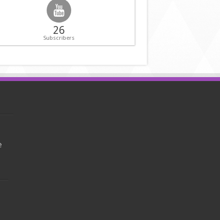
26
Subscribers
e