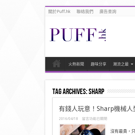
關於Puff.hk
聯絡我們
廣告查詢
火熱新聞
趣味分享
潮流之最
Tag Archives:
Sharp
有錢人玩意！Sharp機械人
在
2016/04/18
留言功能已關閉
〈有
錢
沒有最貴，只
人