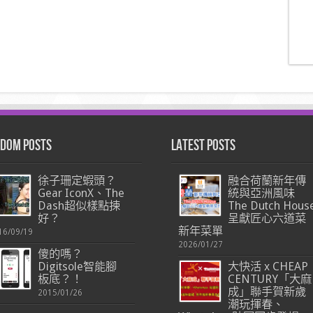
dom Posts
Latest Posts
徐子珊定蝦頭？
融合荷蘭新年傳
Gear IconX、The
統與亞洲風味
Dash超似樣點揀
The Dutch Hous
好？
呈獻匠心六道菜
新年菜單
16/09/19
2026/01/27
傻的嗎？
Digitsole智能腳
大快活 x CHEAP
板底？！
CENTURY「大麻
成」聯手賀新歲
2015/01/26
潮玩揮春、