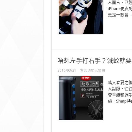
人而言，已經
玩
iPhone
意！
Sharp
更是一款會 ..
機
械
人
型
手
機
RoBoHoN
索
價
唔想左手打右手？滅蚊就要搵
過
萬〉
在
2016/03/21
留言功能已關閉
中
〈唔
想
踏入春夏之
左
人討厭，往
手
登革熱和近
打
右
施，Sharp
手？
滅
蚊
就
要
搵