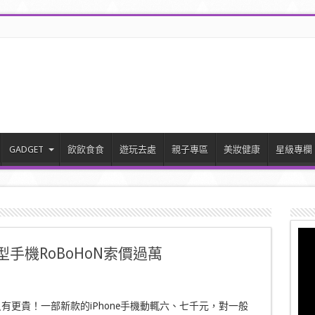
GADGET
飲飲食食
遊玩去處
親子專區
美妝健康
星級專欄
型手機RoBoHoN索價過萬
有更貴！一部新款的iPhone手機動輒六、七千元，對一般