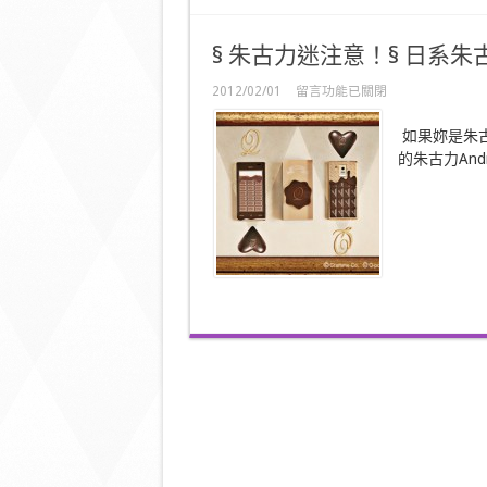
Sharp
空
氣
§ 朱古力迷注意！§ 日系朱古
清
蚊
在
2012/02/01
留言功能已關閉
機！〉
〈§
中
朱
如果妳是朱
古
的朱古力Andro
力
迷
注
意！
§
日
系
朱
古
力
Android
電
話〉
中