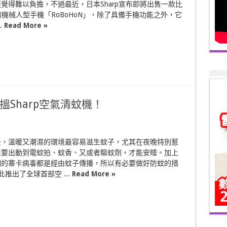
覺得難以負擔，不過最近，日本Sharp宣布即將出售一款比
更貴的機械人型手機「RoBoHoN」，除了具備手機功能之外，它
.
Read More »
Sharp空氣清蚊機！
後，溫暖又潮濕的環境最容易滋生蚊子，尤其在夜晚特別惹
往要出動到電蚊拍、蚊香、又或者驅蚊劑，才能安睡。加上
期的寨卡病毒都是經由蚊子傳播，所以有必要做好防蚊的措
特此推出了全球首部空 ...
Read More »