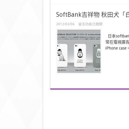
客
免
費
SoftBank吉祥物 秋田犬「白
WiFi
任
在
2012/03/06
留言功能已關閉
用〉
〈SoftBank
中
吉
日本soft
祥
常在電視廣告
物
iPhone cas
秋
田
犬
「白
戶
家
爸
爸」
iPhone
Case〉
中