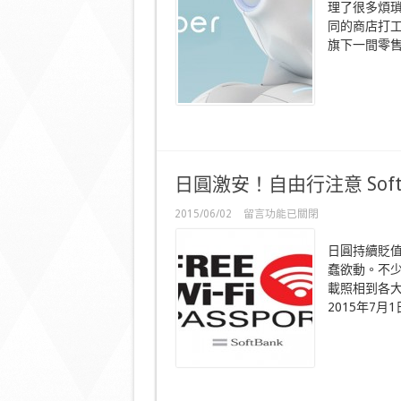
理了很多煩
物
同的商店打工。
體
驗！
旗下一間零售店
日
本
Pepper
機
械
人
充
當
店
日圓激安！自由行注意 Soft
務
員〉
在
2015/06/02
留言功能已關閉
中
〈日
圓
日圓持續貶
激
蠢欲動。不少
安！
載照相到各大
自
由
2015年7月1日
行
注
意
SoftBank
推
遊