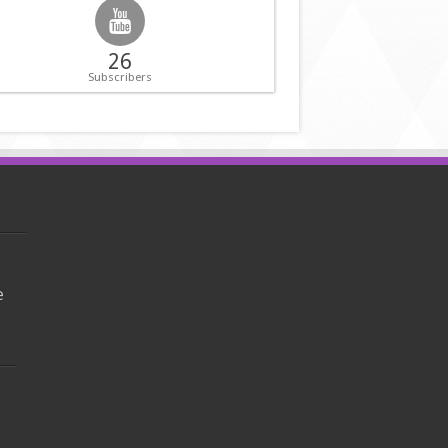
26
Subscribers
e