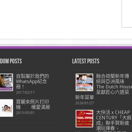
dom Posts
Latest Posts
自製屬於我們的
融合荷蘭新年傳
WhatsApp紀念
統與亞洲風味
冊！
The Dutch Hous
呈獻匠心六道菜
2017/02/17
新年菜單
寶麗來照片打印
2026/01/27
機 暖愛滿屋
大快活 x CHEAP
2015/05/01
CENTURY「大麻
成」聯手賀新歲
潮玩揮春、