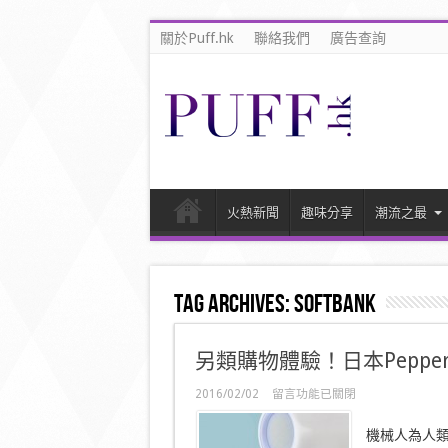
關於Puff.hk
聯絡我們
廣告查詢
火熱新聞
趣味分享
潮流之最
Tag Archives:
softbank
另類購物體驗！日本Pepp
在
2016/02/02
留言功能已關閉
〈另
類
機械人為人
購