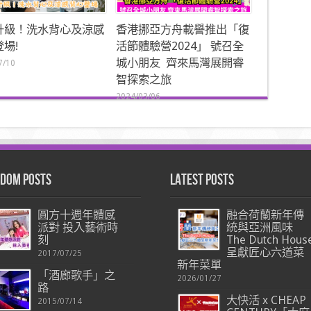
升級！洗水背心及涼感
香港挪亞方舟載譽推出「復
場!
活節體驗營2024」 號召全
城小朋友 齊來馬灣展開睿
7/10
智探索之旅
2024/03/06
dom Posts
Latest Posts
圓方十週年體感
融合荷蘭新年傳
派對 投入藝術時
統與亞洲風味
刻
The Dutch Hous
呈獻匠心六道菜
2017/07/25
新年菜單
「酒廊歌手」之
2026/01/27
路
大快活 x CHEAP
2015/07/14