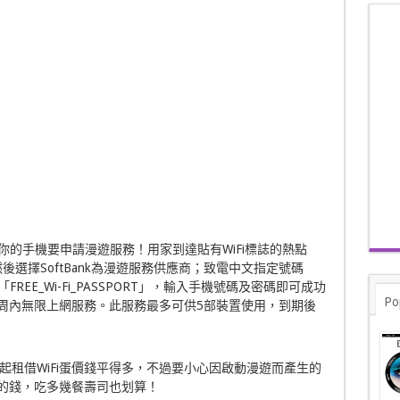
前提是你的手機要申請漫遊服務！用家到達貼有WiFi標誌的熱點
T」，然後選擇SoftBank為漫遊服務供應商；致電中文指定號碼
REE_Wi-Fi_PASSPORT」，輸入手機號碼及密碼即可成功
Po
兩周內無限上網服務。此服務最多可供5部裝置使用，到期後
租借WiFi蛋價錢平得多，不過要小心因啟動漫遊而產生的
蛋的錢，吃多幾餐壽司也划算！