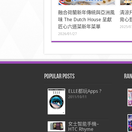
融合荷蘭新年傳統與亞洲風
清涼
味 The Dutch House 呈獻
背心登
匠心六道菜新年菜單
2025/0
2026/01/27
Popular Posts
Ran
ELLE都玩Apps ?
2011/10/11
女士智能手機–
HTC Rhyme