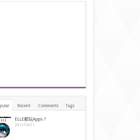
pular
Recent
Comments
Tags
ELLE都玩Apps ?
2011/10/11