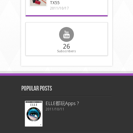
TX55
2011/10/17
26
Subscribers
Popular Posts
ELLE都玩Apps ?
2011/10/11