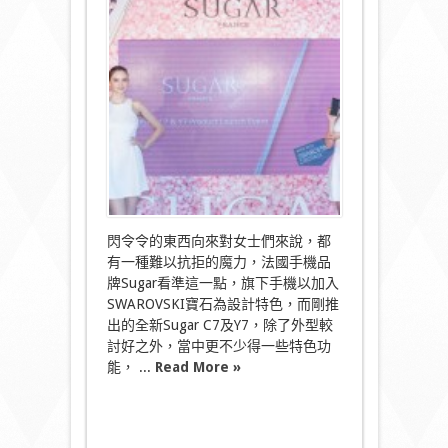
有
內
涵！
Sugar
C7
及
Y7
手
機
「閃
亮」
登
場〉
中
閃令令的東西向來對女士們來說，都
有一種難以抗拒的魔力，法國手機品
牌Sugar看準這一點，旗下手機以加入
SWAROVSKI寶石為設計特色，而剛推
出的全新Sugar C7及Y7，除了外型較
討好之外，當中更不少得一些特色功
能， ...
Read More »