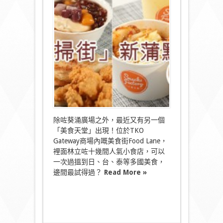
新
蒲
點！
潮
食
十
多
間
人
氣
美
食
店〉
中
除咗葵涌廣場之外，最近又有另一個
「美食天堂」出現！位於TKO
Gateway商場內嘅美食街Food Lane，
裡面林立咗十幾間人氣小食店，可以
一次過搵到日、台、泰等多國美食，
邊間最試得過？
Read More »