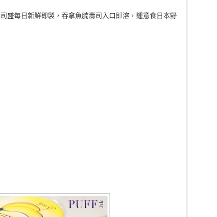
壽司盛每日新鮮即製，吞拿魚腩壽司入口即溶，鍾意食日本野