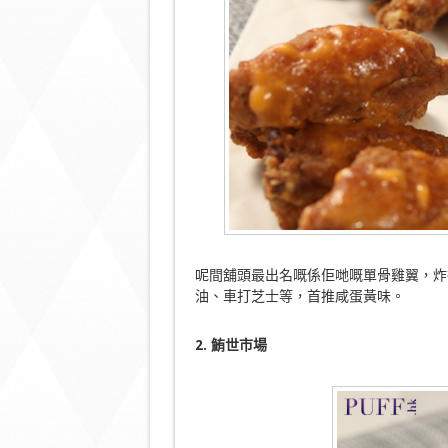
呢間舖頭最出名嘅係佢哋嘅單骨雞翼，炸
油、車打芝士等，首推咸蛋黃味。
2. 鮪世市場