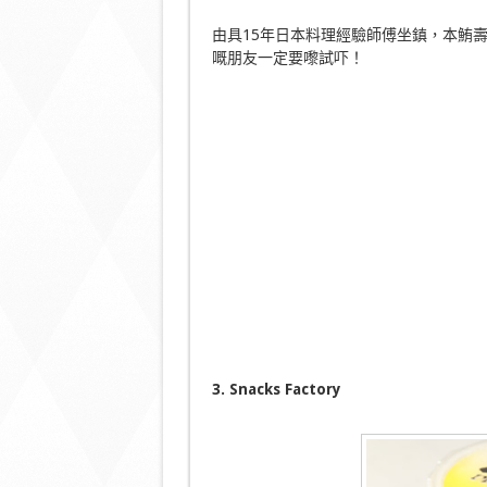
由具15年日本料理經驗師傅坐鎮，本鮪
嘅朋友一定要嚟試吓！
3. Snacks Factory