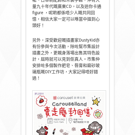
量九十年代嘅廣東CD，以及迷你卡通
figure ，呢啲都係唔少人嘅共同回
憶，相信大家一定可以喺當中搵到心
頭好！
另外，深受歡迎嘅插畫家DustyKid亦
有份參與今次活動，除咗幫市集設計
插畫之外，更親身落場出售其特色設
計，屆時就可以見到佢真人。市集仲
安排咗多個製作肥皂、唇膏和磨砂玻
璃瓶嘅DIY工作坊，大家記得唔好錯
過！