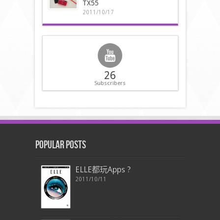
TX55
2011/10/17
26
Subscribers
Popular Posts
ELLE都玩Apps ?
2011/10/11