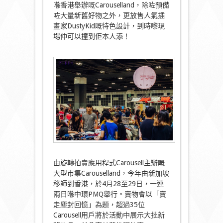
喺香港舉辦嘅Carouselland，除咗預備
咗大量新舊好物之外，更放售人氣插
畫家DustyKid嘅特色設計，到時嚟現
場仲可以撞到佢本人添！
由旋轉拍賣應用程式Carousell主辦嘅
大型市集Carouselland，今年由新加坡
移師到香港，於4月28至29日，一連
兩日喺中環PMQ舉行。賣物會以「賣
走塵封回憶」為題，超過35位
Carousell用戶將於活動中展示大批新