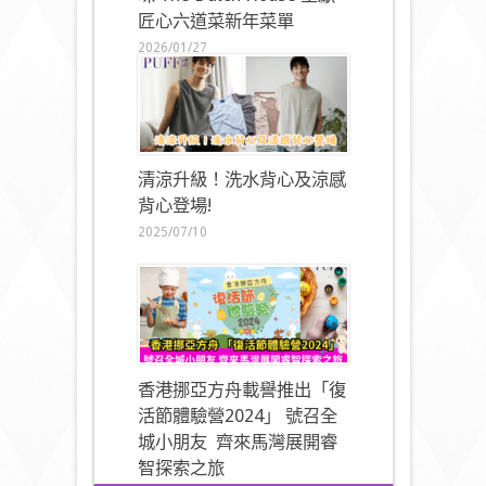
匠心六道菜新年菜單
2026/01/27
清涼升級！洗水背心及涼感
背心登場!
2025/07/10
香港挪亞方舟載譽推出「復
活節體驗營2024」 號召全
城小朋友 齊來馬灣展開睿
智探索之旅