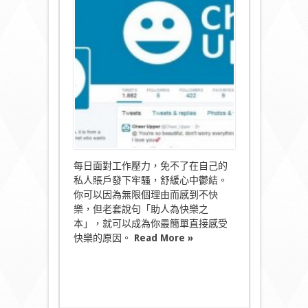
助
人
為
快
樂
之
本〉
中
每日面對工作壓力，免不了在自己的
私人賬戶發下牢騷，舒緩心中鬱結。
你可以因為無限個理由而感到不快
樂，但老套說句「助人為快樂之
本」，就可以成為你最簡單直接感受
快樂的原因。
Read More »