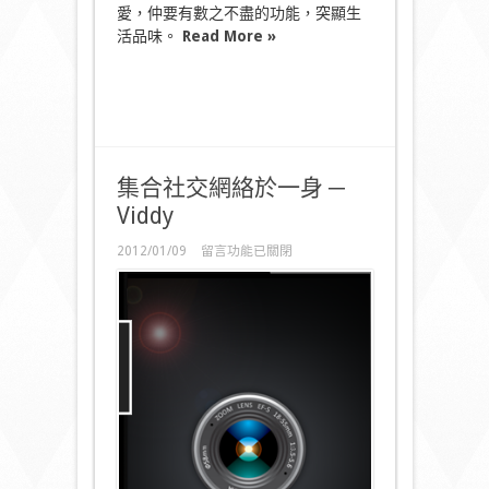
愛，仲要有數之不盡的功能，突顯生
活品味。
Read More »
集合社交網絡於一身 ─
Viddy
在
2012/01/09
留言功能已關閉
〈集
合
社
交
網
絡
於
一
身
─
Viddy〉
中