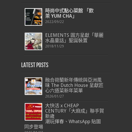
時尚中式點心菜館
「飲
茶
YUM CHA
」
2022/09/22
ELEMENTS 圓方呈獻「華麗
水晶童話」聖誕裝置
2018/11/29
Latest Posts
融合荷蘭新年傳統與亞洲風
味 The Dutch House 呈獻匠
心六道菜新年菜單
2026/01/27
大快活 x CHEAP
CENTURY「大麻成」聯手賀
新歲
潮玩揮春、WhatsApp 貼圖
同步登場