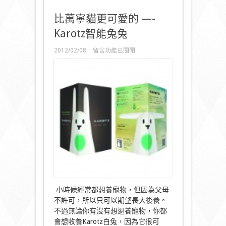
比萬寧貓更可愛的 —-
Karotz智能兔兔
在
2012/02/08
留言功能已關閉
〈比
萬
寧
貓
更
可
愛
的
—-
Karotz
智
能
兔
兔〉
中
小時候經常都想養寵物，但因為父母
不許可，所以只可以期望長大後養。
不過無論你有沒有想過養寵物，你都
會想收養Karotz白兔，因為它很可