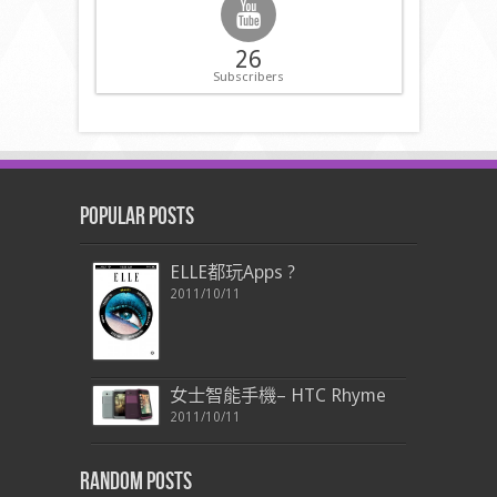
26
Subscribers
Popular Posts
ELLE都玩Apps ?
2011/10/11
女士智能手機– HTC Rhyme
2011/10/11
Random Posts