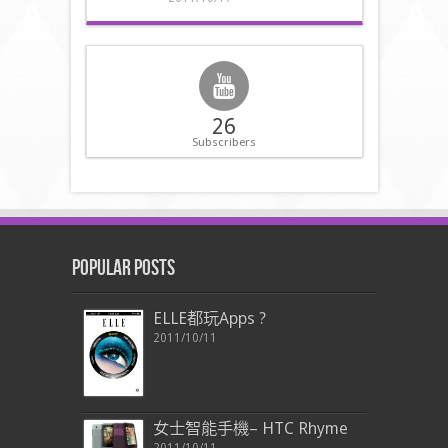
26
Subscribers
Popular Posts
ELLE都玩Apps ?
2011/10/11
女士智能手機– HTC Rhyme