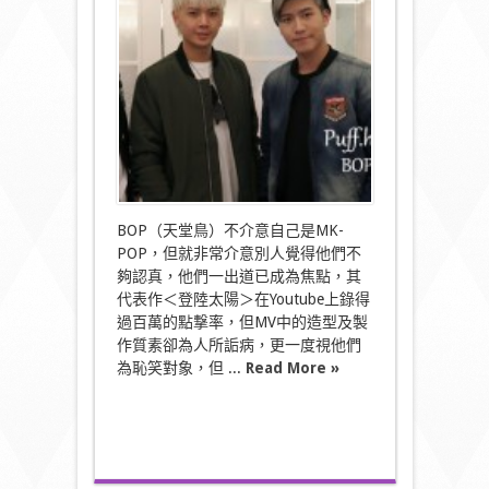
天
的
我
BOP
天
堂
鳥〉
中
BOP（天堂鳥）不介意自己是MK-
POP，但就非常介意別人覺得他們不
夠認真，他們一出道已成為焦點，其
代表作＜登陸太陽＞在Youtube上錄得
過百萬的點撃率，但MV中的造型及製
作質素卻為人所詬病，更一度視他們
為恥笑對象，但 ...
Read More »