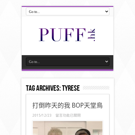
Tag Archives:
Tyrese
打倒昨天的我 BOP天堂鳥
在
2015/12/23
留言功能已關閉
〈打
倒
昨