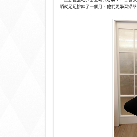
一些幼稚無稽的事去引人發笑。」其實BOP對
蹈就足足排練了一個月，他們更學習樂器