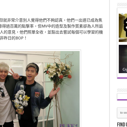
P，但就非常介意別人覺得他們不夠認真，他們一出道已成為焦
e上錄得過百萬的點撃率，但MV中的造型及製作質素卻為人所詬
人的意見，他們照單全收，並豁出去嘗試每個可以學習的機
非昨日的BOP！
Find 