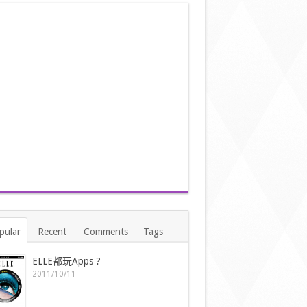
pular
Recent
Comments
Tags
ELLE都玩Apps ?
2011/10/11