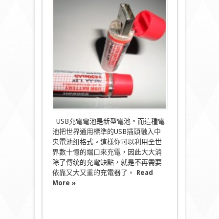
發
現!]
新
型
USB
充
電
電
池!!!〉
中
USB充電電池是新型電池。而這種電
池把世界通用標準的USB插頭融入中
央電池组格式。這樣你可以利用全世
界數十憶的端口來充電，因此大大消
除了傳统的充電缺點，就是不再需要
依靠又大又重的充電器了。
Read
More »