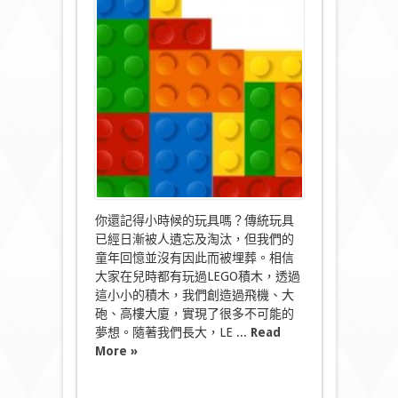
LEGO
USB
手
指
就
當
我
未
曾
長
大
過〉
中
你還記得小時候的玩具嗎？傳統玩具
已經日漸被人遺忘及淘汰，但我們的
童年回憶並沒有因此而被埋葬。相信
大家在兒時都有玩過LEGO積木，透過
這小小的積木，我們創造過飛機、大
砲、高樓大廈，實現了很多不可能的
夢想。隨著我們長大，LE ...
Read
More »