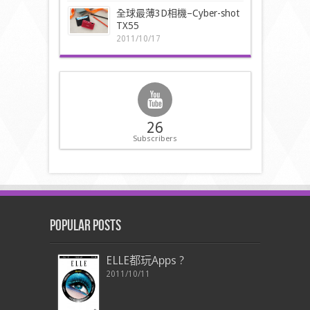
全球最薄3D相機–Cyber-shot
TX55
2011/10/17
26
Subscribers
Popular Posts
ELLE都玩Apps ?
2011/10/11