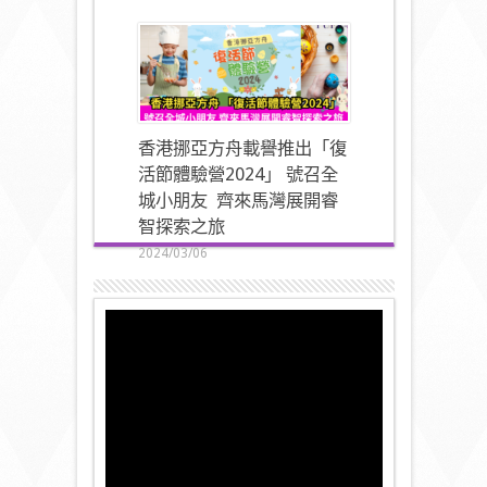
香港挪亞方舟載譽推出「復
活節體驗營2024」 號召全
城小朋友 齊來馬灣展開睿
智探索之旅
2024/03/06