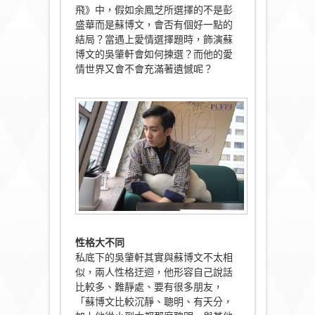
飛》中，假如余鳳芝所選擇的不是彭
盛華而是蘇博文，會否有個好一點的
結局？當遇上愛情選擇題時，飾演蘇
博文的吳肇軒會如何揀選？而他的愛
情世界又會不會充滿著遺憾呢？
性格大不同
私底下的吳肇軒其實與蘇博文不太相
似，兩人性格迂迴，他形容自己說話
比較多、難靜處、要有很多朋友，
「蘇博文比較沉靜、聰明、有天分，