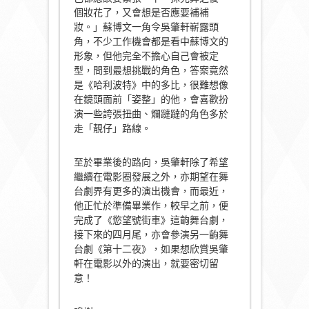
個妝花了，又會想是否應要補補
妝。」蘇博文一角令吳肇軒嶄露頭
角，不少工作機會都是看中蘇博文的
形象，但他完全不擔心自己會被定
型，問到最想挑戰的角色，答案竟然
是《哈利波特》中的多比，很難想像
在鏡頭面前「姿整」的他，會喜歡扮
演一些誇張扭曲、爛躂躂的角色多於
走「靚仔」路線。
至於畢業後的路向，吳肇軒除了希望
繼續在電影圈發展之外，亦期望在舞
台劇界有更多的演出機會，而最近，
他正忙於準備畢業作，較早之前，便
完成了《慾望號街車》這齣舞台劇，
接下來的四月尾，亦會參演另一齣舞
台劇《第十二夜》，如果想欣賞吳肇
軒在電影以外的演出，就要密切留
意！