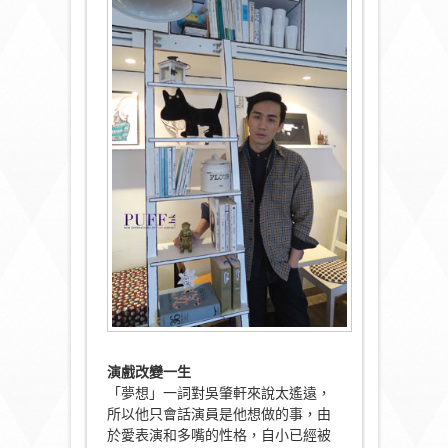
演戲改變一生
「夢想」一詞對吳肇軒來說太遙遠，
所以他只會話演員是他想做的事，由
於愛表演和多嘴的性格，自小已經被