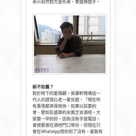
表示若然對方是死黨，會選擇放手。
新不如舊？
對於時下的愛情觀，吳肇軒慨嘆這一
代人的感情比老一輩兒戲，「現在所
有事情都來得很快，如果以前要約
會，譬如彭盛華約余鳳芝去酒吧，大
家要一早約好，因為沒有手提電話，
會很緊張在酒吧門口等你，但現在只
會在WhatsApp問你到了沒有，甚致有