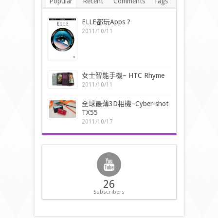
Popular
Recent
Comments
Tags
ELLE都玩Apps ?
2011/10/11
女士智能手機– HTC Rhyme
2011/10/11
全球最薄3D相機–Cyber-shot
TX55
2011/10/17
26
Subscribers