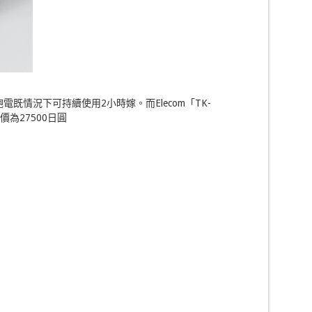
飽電既情況下可持續使用2小時嫁。而Elecom「TK-
價為27500日圓