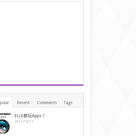
pular
Recent
Comments
Tags
ELLE都玩Apps ?
2011/10/11