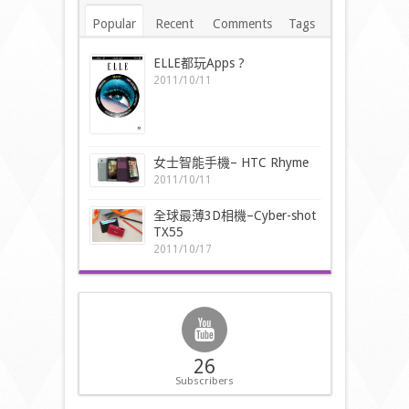
Popular
Recent
Comments
Tags
ELLE都玩Apps ?
2011/10/11
女士智能手機– HTC Rhyme
2011/10/11
全球最薄3D相機–Cyber-shot
TX55
2011/10/17
26
Subscribers