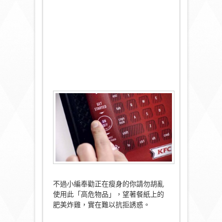
不過小編奉勸正在瘦身的你請勿胡亂
使用此「高危物品」，望著餐紙上的
肥美炸雞，實在難以抗拒誘惑。