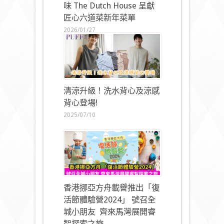
味 The Dutch House 呈獻
匠心六道菜新年菜單
2026/01/27
清涼升級！洗水背心及涼感
背心登場!
2025/07/10
香港挪亞方舟載譽推出「復
活節體驗營2024」 號召全
城小朋友 齊來馬灣展開睿
智探索之旅