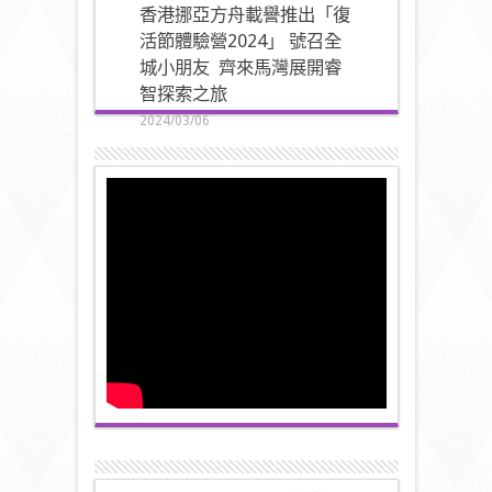
香港挪亞方舟載譽推出「復
活節體驗營2024」 號召全
城小朋友 齊來馬灣展開睿
智探索之旅
2024/03/06