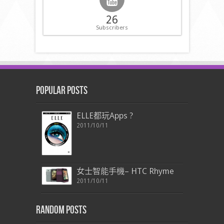
26
Subscribers
Popular Posts
ELLE都玩Apps ?
2011/10/11
女士智能手機– HTC Rhyme
2011/10/11
Random Posts